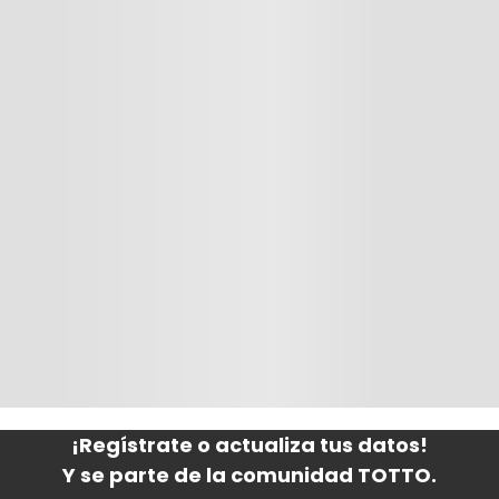
Canguro running 2.0 multifuncional negro m
0
$
1749
.
00
¡Regístrate o actualiza tus datos!
Y se parte de la comunidad TOTTO.