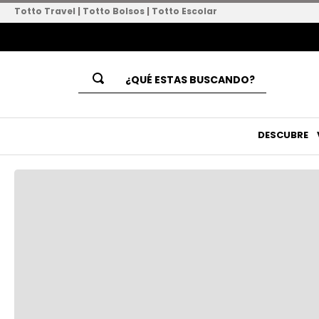
Totto Travel
|
Totto Bolsos
|
Totto Escolar
¿QUÉ ESTAS BUSCANDO?
Términos Más Buscados
1
.
mochila
DESCUBRE
2
.
lapicera
3
.
lonchera
4
.
mochila universitaria
5
.
mochila mujer
6
.
combo
7
.
bolsas
8
.
rainbow