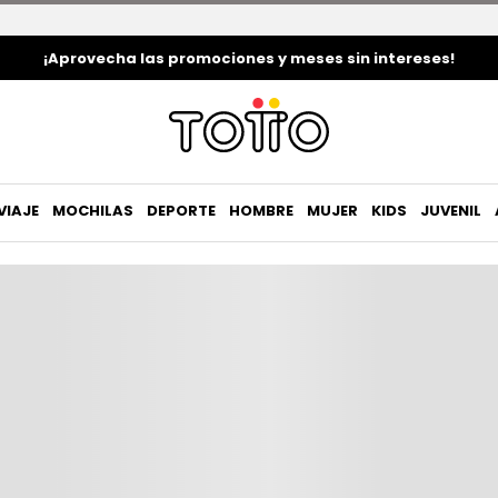
¡Aprovecha las promociones y meses sin intereses!
Envio gratis a par
VIAJE
MOCHILAS
DEPORTE
HOMBRE
MUJER
KIDS
JUVENIL
Paga en línea, pa
Cambios y devoluc
Descripción
Detalles