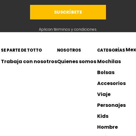
SUSCRÍBETE
Aplican términos y condiciones.
Mex
SE PARTE DE TOTTO
NOSOTROS
CATEGORÍAS
Trabaja con nosotros
Quienes somos 
Mochilas
Bolsas
Accesorios
Viaje
Personajes
Kids
Hombre