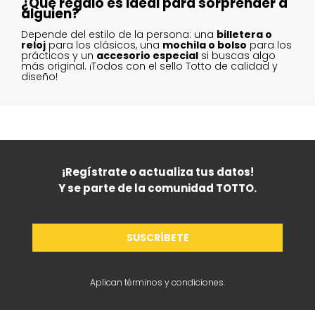
¿Qué regalo es ideal para sorprender a
alguien?
Depende del estilo de la persona: una
billetera o
reloj
para los clásicos, una
mochila o bolso
para los
prácticos y un
accesorio especial
si buscas algo
más original. ¡Todos con el sello Totto de calidad y
diseño!
¡Regístrate o actualiza tus datos!
Y se parte de la comunidad TOTTO.
SUSCRÍBETE
Aplican términos y condiciones.