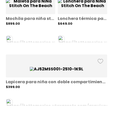
9
.
acuarela
10
.
mochila con ruedas
Mochila para niña stitch on the beach pequeña azul xs
Lonchera térmica para niña stitch on the beach grande azul l
$
899
.
00
$
649
.
00
e
Lapicera para niña con doble compartimiento minnie sense scapes 2
$
399
.
00