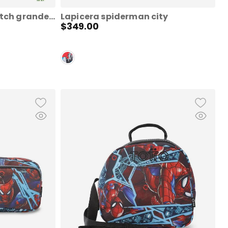
Morral juvenil rayol stitch grande porta pc 14" blanco
Lapicera spiderman city
$
349
.
00