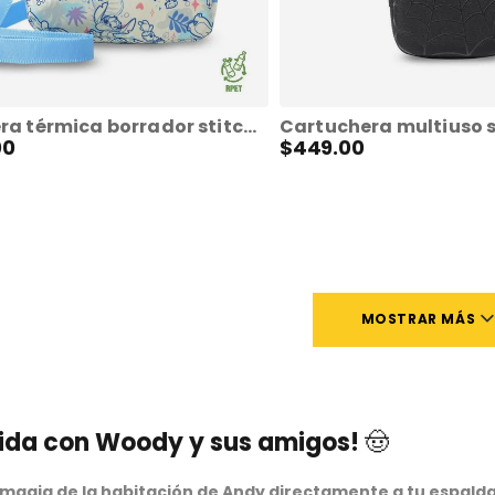
Lonchera térmica borrador stitch mediana blanca
00
$
449
.
00
MOSTRAR MÁS
tida con Woody y sus amigos! 🤠
 magia de la habitación de Andy directamente a tu espald