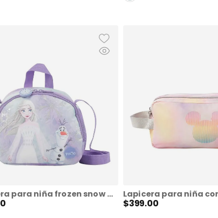
Lonchera para niña frozen snow queen
0
$
399
.
00