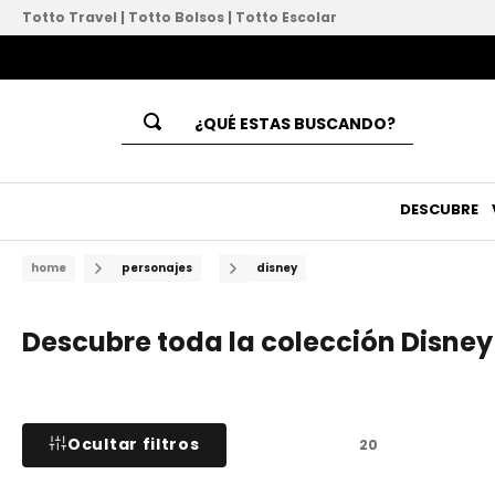
Totto Travel
|
Totto Bolsos
|
Totto Escolar
¿QUÉ ESTAS BUSCANDO?
Términos Más Buscados
1
.
mochila
DESCUBRE
2
.
lapicera
personajes
disney
3
.
lonchera
4
.
mochila universitaria
Descubre toda la colección Disney 
5
.
mochila mujer
6
.
combo
7
.
bolsas
Ocultar filtros
20
8
.
rainbow