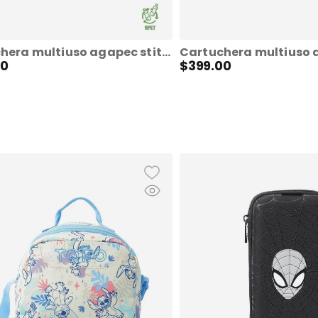
Cartuchera multiuso agapec stitch grande blanca mujer
0
$
399
.
00