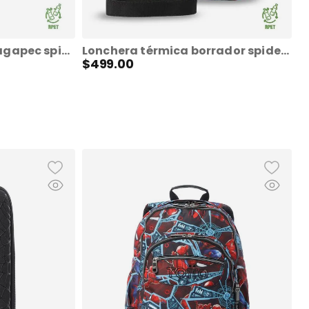
Cartuchera multiuso agapec spiderman grande roja hombre
Lonchera térmica borrador spiderman mediana roja
$
499
.
00