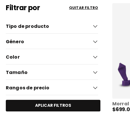
9
.
acuarela
Filtrar por
QUITAR FILTRO
10
.
mochila con ruedas
Tipo de producto
Loncheras (5)
Género
Mochilas (7)
Niña (5)
Lapiceras (8)
Color
Niño (7)
Mujer (3)
Multicolor
(
7
)
Tamaño
Hombre (5)
Gris
(
2
)
Grande (8)
Rangos de precio
Rojo
(
7
)
Pequeño (1)
Blanco
(
4
)
Mediano (5)
APLICAR FILTROS
$
699
.
0
$349.00
$1299.00