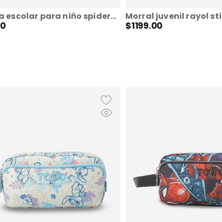
Mochila escolar para niño spiderman urban mediana color rojo
0
$
1199
.
00