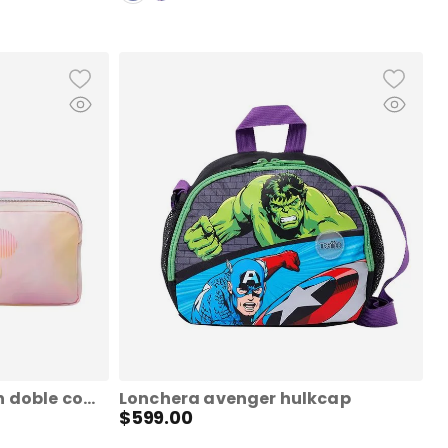
Lapicera para niña con doble compartimiento minnie sense scapes 2
Lonchera avenger hulkcap
$
599
.
00