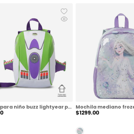
Morral para niño buzz lightyear pequeño color blanco
0
$
1299
.
00