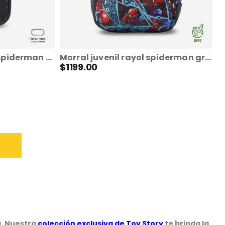
Cartuchera multiuso spiderman friendly mediana gris hombre
Morral juvenil rayol spiderman grande porta pc 14" rojo
$
1199
.
00
a. Nuestra
colección exclusiva de Toy Story
te brinda la