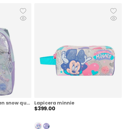
Mochila mediano frozen snow queen m
Lapicera minnie
$
399
.
00