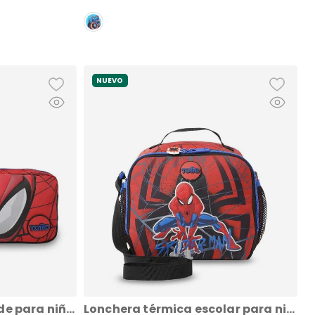
NUEVO
Lapicera escolar grande para niño 2 cuerpos spiderman urban roja
Lonchera térmica escolar para niño spiderman urban grande roja