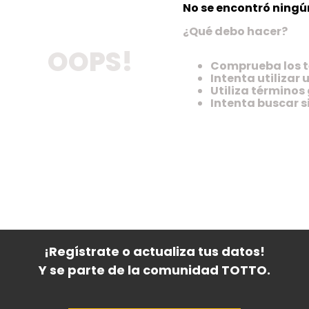
No se encontró ningú
¿Qué debo hacer?
OOPS!
Comprueba los t
Intenta utilizar
Utiliza términos
Intenta buscar 
¡Regístrate o actualiza tus datos!
Y se parte de la comunidad TOTTO.