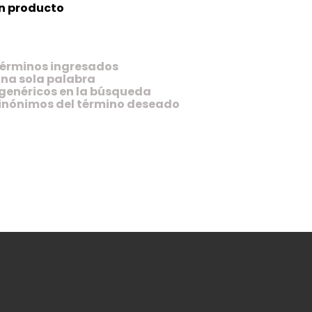
n producto
érminos ingresados
 una sola palabra
 genéricos en la búsqueda
sinónimos del término deseado