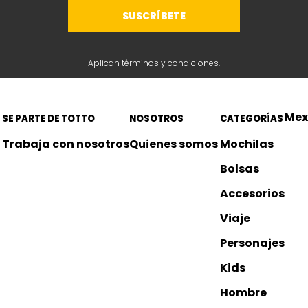
SUSCRÍBETE
Aplican términos y condiciones.
Mex
SE PARTE DE TOTTO
NOSOTROS
CATEGORÍAS
Trabaja con nosotros
Quienes somos 
Mochilas
Bolsas
Accesorios
Viaje
Personajes
Kids
Hombre