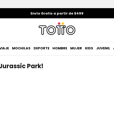
Envío Gratis a partir de $499
VIAJE
MOCHILAS
DEPORTE
HOMBRE
MUJER
KIDS
JUVENIL
Jurassic Park!