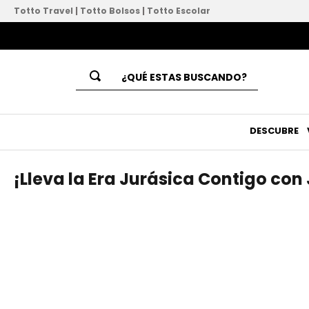
Totto Travel
|
Totto Bolsos
|
Totto Escolar
¿QUÉ ESTAS BUSCANDO?
Términos Más Buscados
1
.
mochila
DESCUBRE
2
.
lapicera
¡Lleva la Era Jurásica Contigo con 
3
.
lonchera
4
.
mochila universitaria
5
.
mochila mujer
6
.
combo
7
.
bolsas
8
.
rainbow